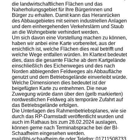
die landwirtschaftlichen Flächen und das
Naherholungsgebiet für Ihre Bürgerinnen und
Bürger zu erhalten. Damit kann das Heranrücken
des Abbaugebietes mit seinen industriellen Anlagen
und dem einhergehenden Verkehrslärm und Staub
an die Wohngebiete verhindert werden.
Um sich davon eine Vorstellung machen zu können,
haben wir anbei eine Karte vorbereitet, aus der
ersichtlich ist, welche Flächen dies real betrifft und
welche Wege entfallen würden. Im Klartext bedeutet
dies, dass die gesamte Fläche ab dem Kartgelände
einschließlich des Eichenweges und des nach
Norden abbiegenden Feldweges als Abbaufläche
genutzt und dem Betriebsgelände einverleibt würde.
Welche Dimensionen dies bedeutet ist der
beigefügten Karte zu entnehmen. Die neue
Zuwegung würde dann über den (gelb markierten)
nordwestlichen Feldweg als temporäre Zufahrt auf
das Betriebsgelände erfolgen.
Die Unterlagen des Rahmenbetriebsplanes, wie sie
durch das RP-Darmstadt veröffentlicht wurden und
auch im Rathaus bis zum 28.02.2024 auslagen,
können gerne nach Terminabsprache bei der BI-
Schaafheim eingesehen werden.
mail@bi-schaafheim.de oder Telefon: 01711508733