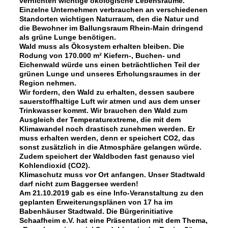
vernichten wichtige ökologische Lebensräume.
Einzelne Unternehmen verbrauchen an verschiedenen
Standorten wichtigen Naturraum, den die Natur und
die Bewohner im Ballungsraum Rhein-Main dringend
als grüne Lunge benötigen.
Wald muss als Ökosystem erhalten bleiben. Die
Rodung von 170.000 m² Kiefern-, Buchen- und
Eichenwald würde uns einen beträchtlichen Teil der
grünen Lunge und unseres Erholungsraumes in der
Region nehmen.
Wir fordern, den Wald zu erhalten, dessen saubere
sauerstoffhaltige Luft wir atmen und aus dem unser
Trinkwasser kommt. Wir brauchen den Wald zum
Ausgleich der Temperaturextreme, die mit dem
Klimawandel noch drastisch zunehmen werden. Er
muss erhalten werden, denn er speichert CO2, das
sonst zusätzlich in die Atmosphäre gelangen würde.
Zudem speichert der Waldboden fast genauso viel
Kohlendioxid (CO2).
Klimaschutz muss vor Ort anfangen. Unser Stadtwald
darf nicht zum Baggersee werden!
Am 21.10.2019 gab es eine Info-Veranstaltung zu den
geplanten Erweiterungsplänen von 17 ha im
Babenhäuser Stadtwald. Die Bürgerinitiative
Schaafheim e.V. hat eine Präsentation mit dem Thema,