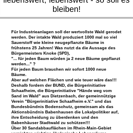
liebenswert, lebenswert - so soll es
bleiben!
Für Industrieanlagen soll der wertvollste Wald gerodet
werden. Der intakte Wald produziert 1000 mal so viel
Sauerstoff wie kleine neugepflanzte Bäume in
frühstens 25 Jahren! Was nutzt da die Aussage des
Bürgermeisters Knoke (SPD),
"... für jeden Baum würden ja 2 neue Bäume gepflanzt
werden..." ?
Für jeden Baum brauchen wir sofort 1000 neue
Bäume.
Aber auf welchen Flächen und wie teuer wäre das!!!
Deshalb fordern der BUND, die Bürgerinitiative
Schaafheim, die Bürgerinitiative "Hände weg vom
Sand im Wald" aus Dietzenbach, der gemeinnützige
Verein "Bürgerinitiative Schaafheim e.V." und das
Bundesbündnis Bodenschutz, gemeinsam als das
Aktionsbündnis Babenhausen die Lokalpolitiker auf,
ihre Entscheidung zu überdenken und den
Babenhäuser Stadtwald zu schützen!!!
Über 30 Sandabbauflächen im Rhein-Main-Gebiet