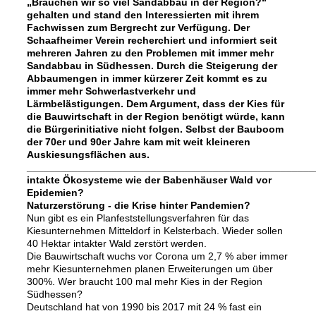
„Brauchen wir so viel Sandabbau in der Region?“
gehalten und stand den Interessierten mit ihrem
Fachwissen zum Bergrecht zur Verfügung. Der
Schaafheimer Verein recherchiert und informiert seit
mehreren Jahren zu den Problemen mit immer mehr
Sandabbau in Südhessen. Durch die Steigerung der
Abbaumengen in immer kürzerer Zeit kommt es zu
immer mehr Schwerlastverkehr und
Lärmbelästigungen. Dem Argument, dass der Kies für
die Bauwirtschaft in der Region benötigt würde, kann
die Bürgerinitiative nicht folgen. Selbst der Bauboom
der 70er und 90er Jahre kam mit weit kleineren
Auskiesungsflächen aus.
___________________________________________________
intakte Ökosysteme wie der Babenhäuser Wald vor
Epidemien?
Naturzerstörung - die Krise hinter Pandemien?
Nun gibt es ein Planfeststellungsverfahren für das
Kiesunternehmen Mitteldorf in Kelsterbach. Wieder sollen
40 Hektar intakter Wald zerstört werden.
Die Bauwirtschaft wuchs vor Corona um 2,7 % aber immer
mehr Kiesunternehmen planen Erweiterungen um über
300%. Wer braucht 100 mal mehr Kies in der Region
Südhessen?
Deutschland hat von 1990 bis 2017 mit 24 % fast ein