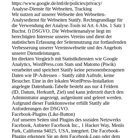
https://www.google.de/intl/de/policies/privacy/
Analyse-Dienste für Webseiten, Tracking
Wir nutzen auf unserer Webseite den Webseiten-
Analysedienst für Webseiten Statify. Rechtsgrundlage für
die Verwendung der Analyse-Tools ist Art. 6 Abs. 1 Satz 1
Buchst. f) DSGVO. Die Webseitenanalyse liegt im
berechtigten Interesse unseres Vereins und dient der
statistischen Erfassung der Seitennutzung zur fortlaufenden
Verbesserung unserer Vereinswebseite und des Angebots
unserer Dienstleistungen.
Im direkten Vergleich mit Statistikdiensten wie Google
Analytics, WordPress.com Stats und Matomo (Piwik)
verarbeitet und speichert Statify keine personenbezogenen
Daten wie IP-Adressen – Statify zählt Aufrufe, keine
Besucher. Eine in der lokalen WordPress-Installation
angelegte Datenbank-Tabelle besteht aus nur 4 Feldern
(ID, Datum, Herkunft, Ziel) und kann jederzeit durch den
Administrator angezeigt, aufgeräumt und geleert werden.
Aufgrund dieser Funktionsweise erfüllt Statify alle
Anforderungen der DSGVO.
Facebook-Plugins (Like-Button)
Auf unseren Seiten sind Plugins des sozialen Netzwerks
Facebook, Anbieter Facebook Inc., 1 Hacker Way, Menlo
Park, California 94025, USA, integriert. Die Facebook-
Plugins erkennen Sie an dem Facebook-Logo oder dem